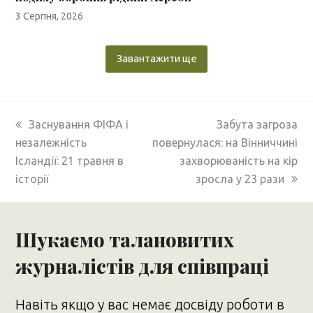
3 Серпня, 2026
Завантажити ще
previous
next
Заснування ФІФА і
Забута загроза
post:
post:
незалежність
повернулася: на Вінниччині
Ісландії: 21 травня в
захворюваність на кір
історії
зросла у 23 рази
Шукаємо талановитих
журналістів для співпраці
Навіть якщо у вас немає досвіду роботи в