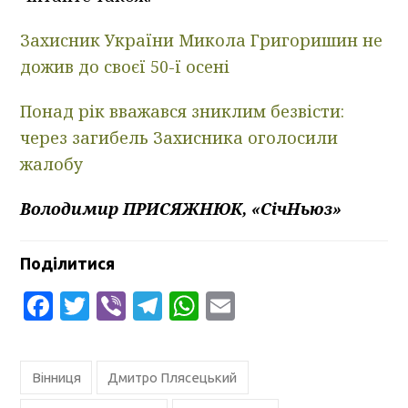
Захисник України Микола Григоришин не
дожив до своєї 50-ї осені
Понад рік вважався зниклим безвісти:
через загибель Захисника оголосили
жалобу
Володимир ПРИСЯЖНЮК, «СічНьюз»
Поділитися
Facebook
Twitter
Viber
Telegram
WhatsApp
Email
Вінниця
Дмитро Плясецький