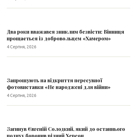
Два роки вважався зниклим безвісти: Вінниця
прощається із добровольцем «Хамером»
4 Серпня, 2026
Запрошують на відкриття пересувної
фотовиставки «Не народжені для війни»
4 Серпня, 2026
Загинув Євгеній Солодкий, який до останнього
подиху боронив рідний Херсон