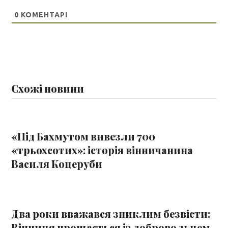
0
КОМЕНТАРІ
Схожі новини
«Під Бахмутом вивезли 700
«трьохсотих»: історія вінничанина
Василя Коцеруби
Два роки вважався зниклим безвісти:
Вінниця прощається із добровольцем