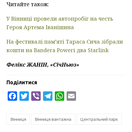
Читайте також:
У Вінниці провели автопробіг на честь
Героя Артема Іванішина
На фестивалі пам’яті Тараса Сича зібрали
кошти на Bandera Powerі два Starlink
Фелікс ЖАНІН, «СічНьюз»
Поділитися
Facebook
Twitter
Viber
Telegram
WhatsApp
Email
Вінниця
Вінниця вантажна
Центральний парк