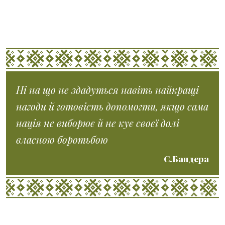
Ні на що не здадуться навіть найкращі
нагоди й готовість допомогти, якщо сама
нація не виборює й не кує своєї долі
власною боротьбою
С.Бандера