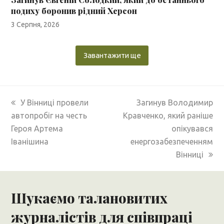
подиху боронив рідний Херсон
3 Серпня, 2026
Завантажити ще
previous
next
У Вінниці провели
Загинув Володимир
post:
post:
автопробіг на честь
Кравченко, який раніше
Героя Артема
опікувався
Іванішина
енергозабезпеченням
Вінниці
Шукаємо талановитих
журналістів для співпраці