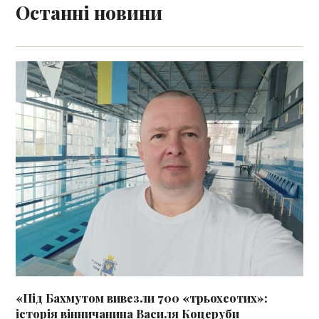
Останні новини
«Під Бахмутом вивезли 700 «трьохсотих»:
історія вінничанина Василя Коцеруби