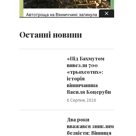
Останні новини
«Під Бахмутом
вивезли 700
«трьохсотих»:
історія
вінничанина
Василя Коцеруби
6 Серпня, 2026
Два роки
вважався зниклим
безвісти: Вінниця