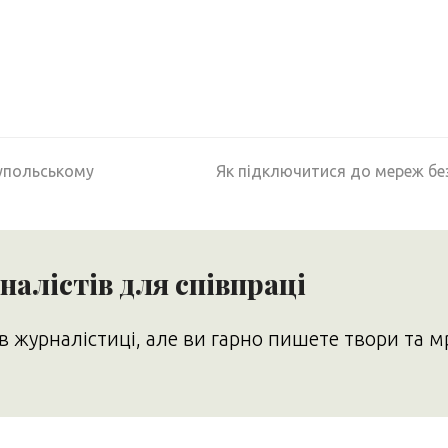
next
іупольському
Як підключитися до мереж без
post:
алістів для співпраці
в журналістиці, але ви гарно пишете твори та м