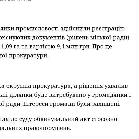
ділянки промисловості здійснили реєстрацію
неіснуючих документів (рішень міської ради).
09 га та вартістю 9,4 млн грн. Про це
ної прокуратури.
ка окружна прокуратура, а рішення ухвалив
ьні ділянки буде витребувано у громадянки і
ої ради. Інтереси громади були захищені.
ла до суду обвинувальний акт стосовно
нальних правопорушень.