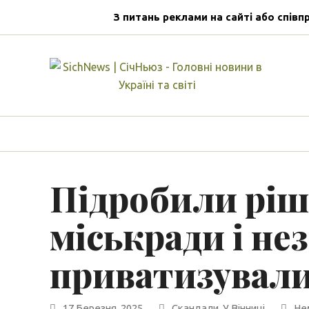
З питань реклами на сайті або співп
Підробили ріш
міськради і не
приватизувал
17 Березня, 2025
Скандали
,
У Вінниці
Не