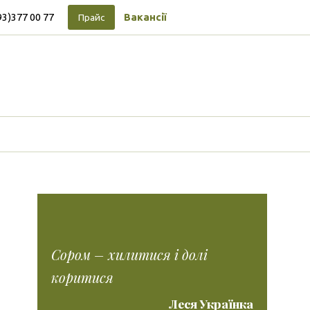
93)377 00 77
Вакансії
Прайс
Підписуйтесь на новини
Facebook
Vimeo
Tumblr
Instagram
Tiktok
Сором – хилитися і долі
коритися
Леся Українка