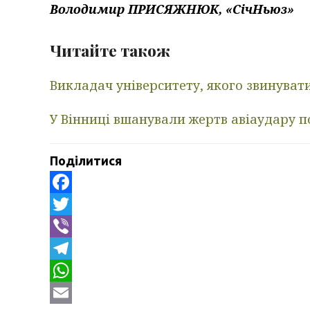
Володимир ПРИСЯЖНЮК, «СічНьюз»
Читайте також
Викладач університету, якого звинуват
У Вінниці вшанували жертв авіаудару 
Поділитися
Facebook
Twitter
Viber
Telegram
WhatsApp