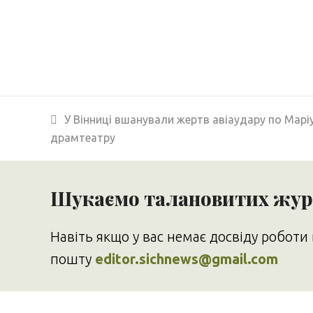
previous
У Вінниці вшанували жертв авіаудару по Мар
post:
драмтеатру
Шукаємо талановитих журн
Навіть якщо у вас немає досвіду роботи 
пошту
editor.sichnews@gmail.com