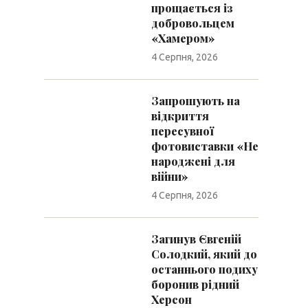
прощається із
добровольцем
«Хамером»
4 Серпня, 2026
Запрошують на
відкриття
пересувної
фотовиставки «Не
народжені для
війни»
4 Серпня, 2026
Загинув Євгеній
Солодкий, який до
останнього подиху
боронив рідний
Херсон