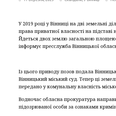
У 2019 році у Вінниці на дві земельні 
права приватної власності на підставі 
Йдеться двох землю загальною площею 1,
інформує пресслужба Вінницької облас
Із цього приводу позов подала Вінниць
Вінницький міський суд. Тепер ці земел
передано у комунальну власність міськ
Водночас обласна прокуратура направи
підозрюваної особи за ознаками кримі