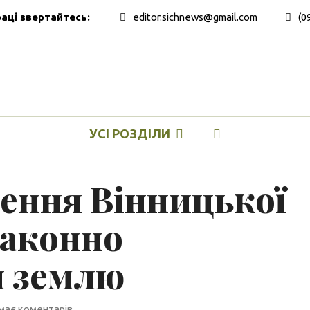
раці звертайтесь:
editor.sichnews@gmail.com
(0
УСІ РОЗДІЛИ
ення Вінницької
законно
и землю
має коментарів