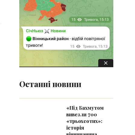
Останні новини
«Під Бахмутом
вивезли 700
«трьохсотих»:
історія
вінничанина