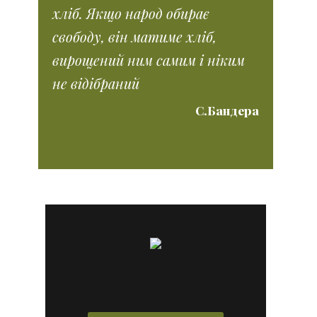
хліб. Якщо народ обирає
свободу, він матиме хліб,
вирощений ним самим і ніким
не відібраний
С.Бандера