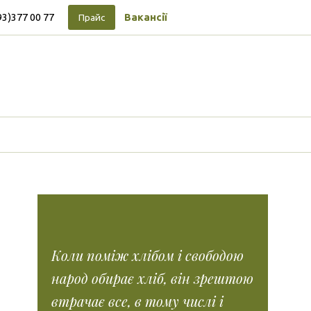
93)377 00 77
Вакансії
Прайс
Підписуйтесь на новини
Facebook
Vimeo
Tumblr
Instagram
Tiktok
Коли поміж хлібом і свободою
народ обирає хліб, він зрештою
втрачає все, в тому числі і