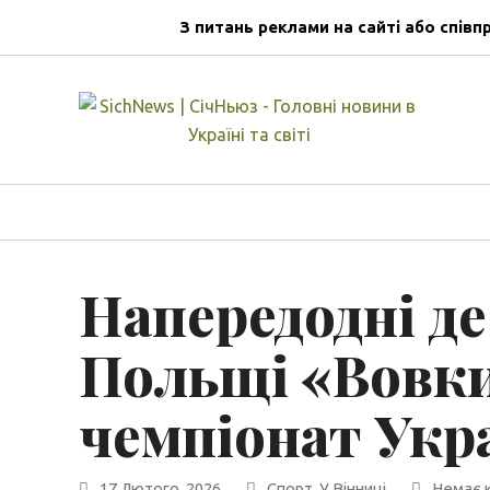
З питань реклами на сайті або співп
Напередодні де
Польщі «Вовки
чемпіонат Ук
17 Лютого, 2026
Спорт
,
У Вінниці
Немає 