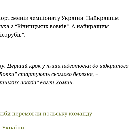
портсменів чемпіонату України. Найкращим
ська з “Вінницьких вовків”. А найкращим
ісорубів”.
ку. Перший крок у плані підготовки до відкритого
“Вовки” стартують сьомого березня, –
ицьких вовків” Євген Хомин.
ужби перемогли польську команду
я України