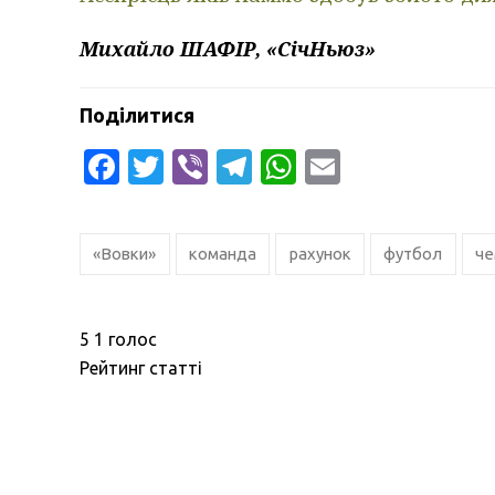
Михайло ШАФІР, «СічНьюз»
Поділитися
Facebook
Twitter
Viber
Telegram
WhatsApp
Email
«Вовки»
команда
рахунок
футбол
че
5
1
голос
Рейтинг статті