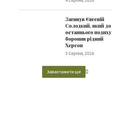
4 Серпня, 2026
Загинув Євгеній
Солодкий, який до
останнього подиху
боронив рідний
Херсон
3 Серпня, 2026
Завантажити ще