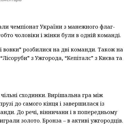
али чемпіонат України з манежного флаг-
тобто чоловіки і жінки були в одній команді.
і вовки” розбилися на дві команди. Також на
“Лісоруби” з Ужгорода, “Кепіталс” з Києва та
 чільні сходинки. Вирішальна гра між
прузі до самого кінця і завершилася із
анди. До речі, вінничани і в попередньому
играли золото. Бронза – в активі ужгородців.