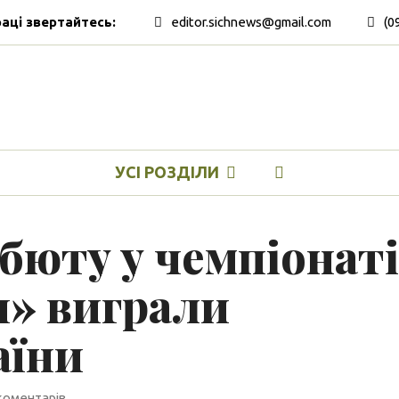
раці звертайтесь:
editor.sichnews@gmail.com
(0
УСІ РОЗДІЛИ
бюту у чемпіонаті
» виграли
раїни
коментарів