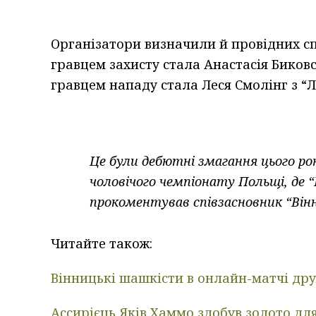
Організатори визначили й провідних с
гравцем захисту стала Анастасія Биков
гравцем нападу стала Леся Смолінг з “Л
Це були дебютні змагання цього ро
чоловічого чемпіонату Польщі, де 
прокоментував співзасновник “Вінн
Читайте також:
Вінницькі шашкісти в онлайн-матчі др
Ассирієць Яків Хаммо здобув золото дл