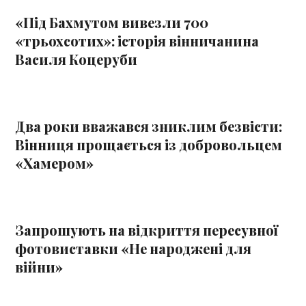
«Під Бахмутом вивезли 700
«трьохсотих»: історія вінничанина
Василя Коцеруби
Два роки вважався зниклим безвісти:
Вінниця прощається із добровольцем
«Хамером»
Запрошують на відкриття пересувної
фотовиставки «Не народжені для
війни»