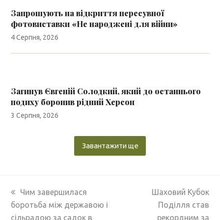
Запрошують на відкриття пересувної
фотовиставки «Не народжені для війни»
4 Серпня, 2026
Загинув Євгеній Солодкий, який до останнього
подиху боронив рідний Херсон
3 Серпня, 2026
Завантажити ще
previous
next
Чим завершилася
Шаховий Кубок
post:
post:
боротьба між державою і
Поділля став
сільрадою за садок в
рекордним за