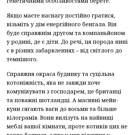
генетичними особливостями берете.
Якщо маєте наснагу постійно гратися,
візьміть у дім енергійного бенгала. Він
буде справжнім другом та компаньйоном
у родині, де є діти. До речі, ця порода нині
є в різних забарвленнях – від світлого до
темнішого.
Справжня окраса будинку та суцільна
котоніжність, яка не завжди хоче
комунікувати з господарем, це британці
та поважні шотландці. А масивні мейн-
куни сягають ваги до восьми та більше
кілограмів. Вони вилізуть на найвищі
меблі вашої кімнати, проте котиків цих не