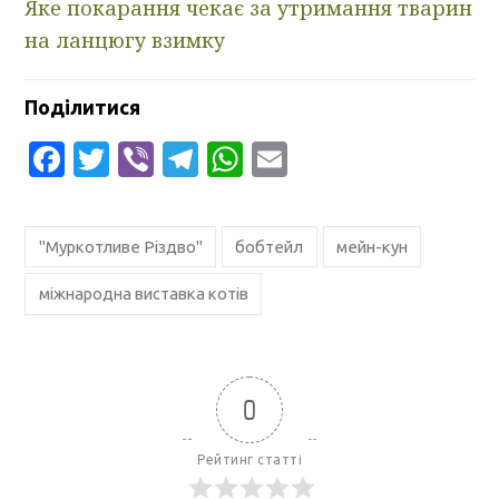
Яке покарання чекає за утримання тварин
на ланцюгу взимку
Поділитися
Facebook
Twitter
Viber
Telegram
WhatsApp
Email
"Муркотливе Різдво"
бобтейл
мейн-кун
міжнародна виставка котів
0
Рейтинг статті