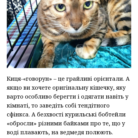
Киця-«говорун» – це грайливі орієнтали. А
якщо ви хочете оригінальну кішечку, яку
варто особливо берегти і одягати навіть у
кімнаті, то заведіть собі тендітного
сфінкса. А безхвості курильські бобтейли
«обросли» різними байками про те, що у
воді плавають, на ведмедя полюють.