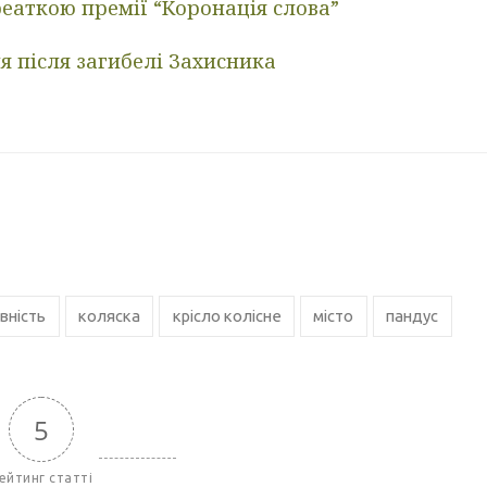
реаткою премії “Коронація слова”
я після загибелі Захисника
вність
коляска
крісло колісне
місто
пандус
5
ейтинг статті