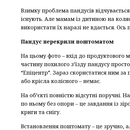
Взимку проблема пандусів відчувається 
існують. Але мамам із дитиною на коляс
використати їх наразі не вдається. Ось
Пандус перекрили поштоматом
На цьому фото – вхід до продуктового м
частину похилого з’їзду пандусу прос
“Епіцентр”. Зараз скористатися ним за
або крісла колісного – немає.
На обʼєкті повністю відсутні поручні. Н
по ньому без опори – це завдання із з
криги та снігу.
Встановлення поштомату – це зручно, ал