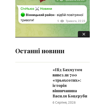
Останні новини
«Під Бахмутом
вивезли 700
«трьохсотих»:
історія
вінничанина
Василя Коцеруби
6 Серпня, 2026