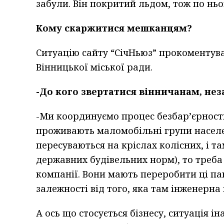
забули. Він покритий льдом, тож по нь
Кому скаржитися мешканцям?
Ситуацію сайту “СічНьюз” прокоментува
Вінницької міської ради.
-До кого звертатися вінничанам, не
-Ми координуємо процес безбар’єрност
проживають маломобільні групи населен
пересуваються на кріслах колісних, і т
державних будівельних норм), то треба
компанії. Вони мають переробити ці па
залежності від того, яка там інженерна
А ось що стосується бізнесу, ситуація і