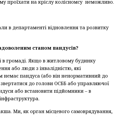
ому проїхати на кріслу колісномсу неможливо.
ли в департаменті відновлення та розвитку
задоволеним станом пандусів?
і в громаді. Якщо в житловому будинку
ня або люди з інвалідністю, які
ам немає пандуса (або він ненормативний до
 звертатися до голови ОСББ або управляючої
ндуси або встановити підйомники – в
 інфраструктура.
накша. Ми, як орган місцевого самоврядування,