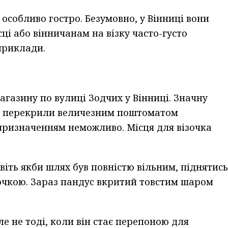
особливо гостро. Безумовно, у Вінниці вони
ці або вінничанам на візку часто-густо
 приклади.
агазину по вулиці Зодчих у Вінниці. Значну
то перекрили величезним поштоматом
 призначенням неможливо. Місця для візочка
авіть якби шлях був повністю вільним, піднятись
ірочкою. Зараз пандус вкритий товстим шаром
е не тоді, коли він стає перепоною для