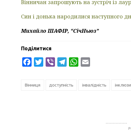
Вінничан запрошують на зустріч із лау
Син і донька народилися наступного дн
Михайло ШАФІР, “СічНьюз”
Поділитися
Facebook
Twitter
Viber
Telegram
WhatsApp
Email
Вінниця
доступність
інвалідність
інклюзи
Р