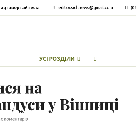
раці звертайтесь:
editor.sichnews@gmail.com
(0
УСІ РОЗДІЛИ
ся на
андуси у Вінниці
є коментарів