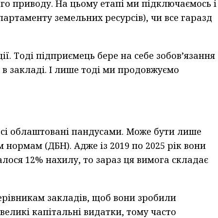
ого приводу. На цьому етапі ми підключаємось і
епартаменту земельних ресурсів), чи все гаразд
ї. Тоді підприємець бере на себе зобов’язання
 в закладі. І лише тоді ми продовжуємо
всі облаштовані пандусами. Може бути лише
нормам (ДБН). Адже із 2019 по 2025 рік вони
алося 12% нахилу, то зараз ця вимога складає
ерівникам закладів, щоб вони зробили
 великі капітальні видатки, тому часто