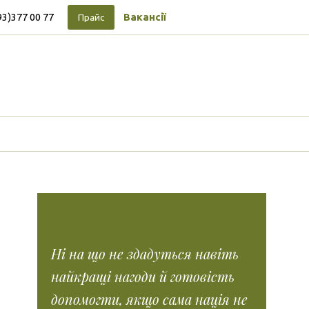
93)377 00 77
Вакансії
Прайс
Підписуйтесь на новини
Facebook
Vimeo
Tumblr
Instagram
Tiktok
Ні на що не здадуться навіть
найкращі нагоди й готовість
допомогти, якщо сама нація не