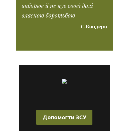
виборює й не кує своєї долі
власною боротьбою
С.Бандера
Допомогти ЗСУ