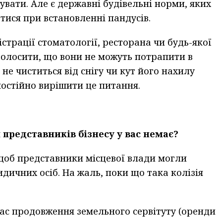
увати. Але є державні будівельні норми, яких
ися при встановленні пандусів.
страції стоматології, ресторана чи будь-якої
аголосити, що вони не можуть потрапити в
не чиститься від снігу чи кут його нахилу
мостійно вирішити це питання.
представників бізнесу у вас немає?
 щоб представники місцевої влади могли
ичних осіб. На жаль, поки що така колізія
час продовження земельного сервітуту (оренди