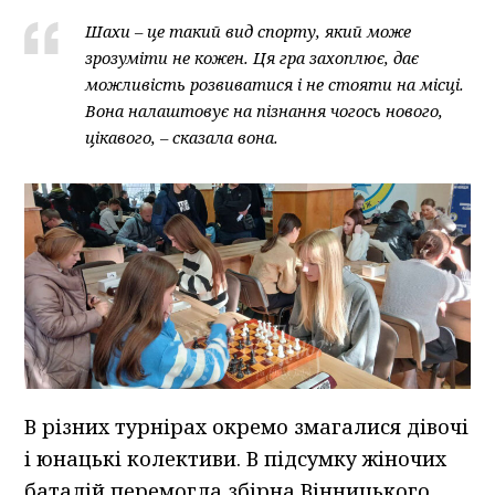
Шахи – це такий вид спорту, який може
зрозуміти не кожен. Ця гра захоплює, дає
можливість розвиватися і не стояти на місці.
Вона налаштовує на пізнання чогось нового,
цікавого, – сказала вона.
В різних турнірах окремо змагалися дівочі
і юнацькі колективи. В підсумку жіночих
баталій перемогла збірна Вінницького