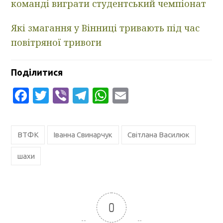
команді виграти студентський чемпіонат
Які змагання у Вінниці тривають під час
повітряної тривоги
Поділитися
Facebook
Twitter
Viber
Telegram
WhatsApp
Email
ВТФК
Іванна Свинарчук
Світлана Василюк
шахи
0