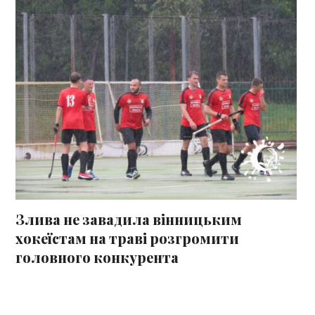
Злива не завадила вінницьким
хокеїстам на траві розгромити
головного конкурента