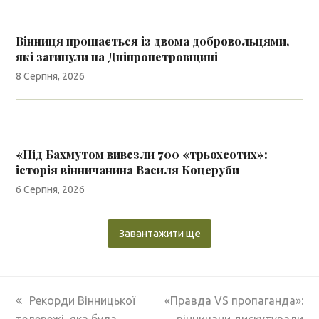
Вінниця прощається із двома добровольцями,
які загинули на Дніпропетровщині
8 Серпня, 2026
«Під Бахмутом вивезли 700 «трьохсотих»:
історія вінничанина Василя Коцеруби
6 Серпня, 2026
Завантажити ще
previous
next
Рекорди Вінницької
«Правда VS пропаганда»:
post:
post:
телевежі, яка була
вінничани дискутували