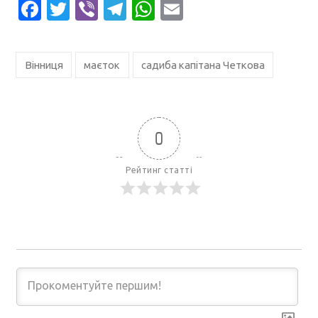
Facebook
Twitter
Viber
Telegram
WhatsApp
Email
Вінниця
маєток
садиба капітана Четкова
0
Рейтинг статті