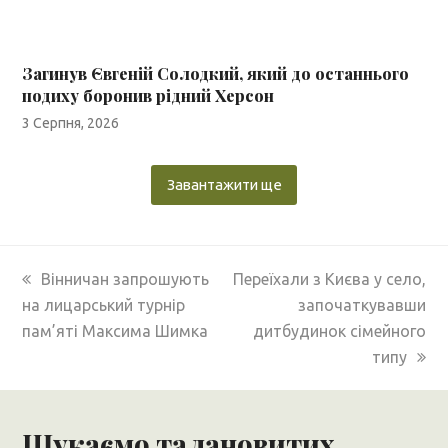
Загинув Євгеній Солодкий, який до останнього
подиху боронив рідний Херсон
3 Серпня, 2026
Завантажити ще
previous
next
Вінничан запрошують
Переїхали з Києва у село,
post:
post:
на лицарський турнір
започаткувавши
пам’яті Максима Шимка
дитбудинок сімейного
типу
Шукаємо талановитих