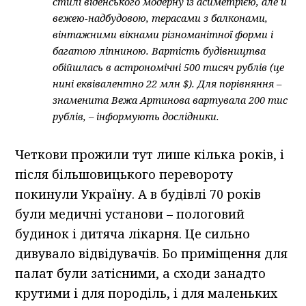
стилі віденського модерну із асиметрією, але й
вежею-надбудовою, терасами з балконами,
вінтажними вікнами різноманітної форми і
багатою ліпниною. Вартість будівництва
обійшлась в астрономічні 500 тисяч рублів (це
нині еквівалентно 22 млн $). Для порівняння –
знаменита Вежа Артинова вартувала 200 тис
рублів, – інформують дослідники.
Четкови прожили тут лише кілька років, і
після більшовицького перевороту
покинули Україну. А в будівлі 70 років
були медичні установи – пологовий
будинок і дитяча лікарня. Це сильно
дивувало відвідувачів. Бо приміщення для
палат були затісними, а сходи занадто
крутими і для породіль, і для маленьких