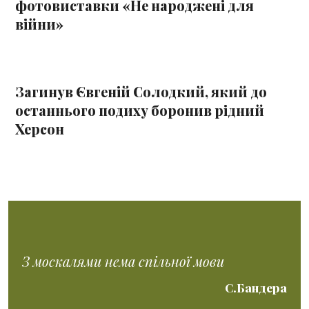
фотовиставки «Не народжені для
війни»
Загинув Євгеній Солодкий, який до
останнього подиху боронив рідний
Херсон
З москалями нема спільної мови
С.Бандера