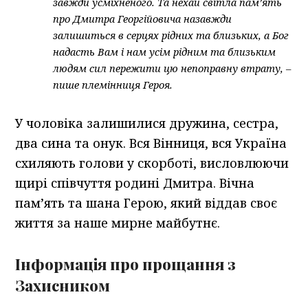
завжди усміхненого. Та нехай світла пам’ять
про Дмитра Георгійовича назавжди
залишиться в серцях рідних та близьких, а Бог
надасть Вам і нам усім рідним та близьким
людям сил пережити цю непоправну втрату, –
пише племінниця Героя.
У чоловіка залишилися дружина, сестра,
два сина та онук. Вся Вінниця, вся Україна
схиляють голови у скорботі, висловлюючи
щирі співчуття родині Дмитра. Вічна
пам’ять та шана Герою, який віддав своє
життя за наше мирне майбутнє.
Інформація про прощання з
Захисником