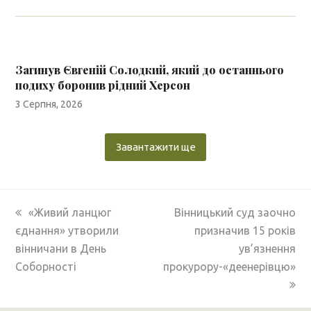
Загинув Євгеній Солодкий, який до останнього
подиху боронив рідний Херсон
3 Серпня, 2026
Завантажити ще
previous
next
«Живий ланцюг
Вінницький суд заочно
post:
post:
єднання» утворили
призначив 15 років
вінничани в День
ув’язнення
Соборності
прокурору-«деенерівцю»