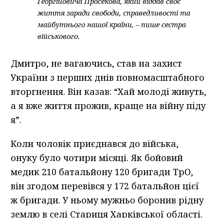
Георгійовича Просекова, який віддав своє
життя заради свободи, справедливості та
майбутнього нашої країни, – пише сестра
військового.
Дмитро, не вагаючись, став на захист
України з перших днів повномасштабного
вторгнення. Він казав: “Хай молоді живуть,
а я вже життя прожив, краще на війну піду
я”.
Коли чоловік приєднався до війська,
онуку було чотири місяці. Як бойовий
медик 210 батальйону 120 бригади ТрО,
він згодом перевівся у 172 батальйон цієї
ж бригади. У ньому мужньо боронив рідну
землю в селі Стариця Харківської області.