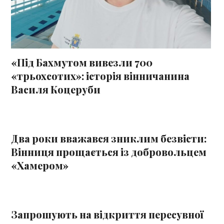
«Під Бахмутом вивезли 700
«трьохсотих»: історія вінничанина
Василя Коцеруби
Два роки вважався зниклим безвісти:
Вінниця прощається із добровольцем
«Хамером»
Запрошують на відкриття пересувної