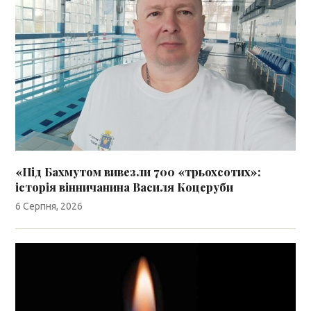
«Під Бахмутом вивезли 700 «трьохсотих»:
історія вінничанина Василя Коцеруби
6 Серпня, 2026