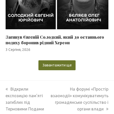
Загинув Євгеній Солодкий, який до останнього
подиху боронив рідний Херсон
3 Серпня, 2026
Завантажити ще
previous
next
Відкрили
На форумі «Простір
post:
post:
експозицію пам’яті
взаємодії» комунікуватимуть
загиблих під
громадянське суспільство і
Терновими Подами
органи влади