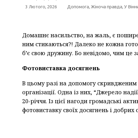
3 Лютого, 2026
Допомога
,
Жіноча правда
,
У Вінн
Домашнє насильство, на жаль, є поширен
ним стикаються?! Далеко не кожна гот
б’є свою дружину. Бо невідомо, чим це з
Фотовиставка досягнень
В цьому разі на допомогу скривдженим
організації. Одна із них, “Джерело наді
20-річчя. Із цієї нагоди громадські акт
фотовиставку своїх досягнень і добрих 