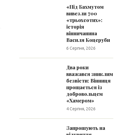
«Під Бахмутом
вивезли 700
«трьохсотих»:
історія
вінничанина
Василя Коцеруби
6 Серпня, 2026
Два роки
вважався зниклим
безвісти: Вінниця
прощається із
добровольцем
«Хамером»
4 Серпня, 2026
Запрошують на
відкриття