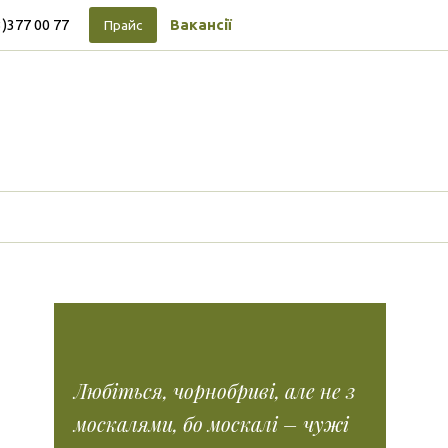
3)377 00 77
Вакансії
Прайс
Підписуйтесь на новини
Facebook
Instagram
Tiktok
Vimeo
Tumblr
Любіться, чорнобриві, але не з
москалями, бо москалі – чужі