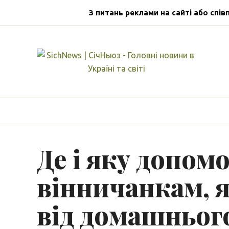
З питань реклами на сайті або спів
Де і яку допом
вінничанкам, 
від домашньог