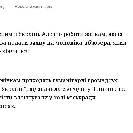
иці
Немає коментарів
им в Україні. Але що робити жінкам, які із
ова подати
заяву на чоловіка-аб
‘
юзера
, який
акінчиться.
 жінкам приходять гуманітарні громадські
ї України”, відзначила сьогодні у Вінниці своє
ивісти влаштували у холі міськради
справ.