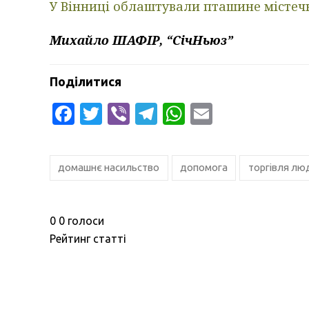
У Вінниці облаштували пташине містечко
Михайло ШАФІР, “СічНьюз”
Поділитися
Facebook
Twitter
Viber
Telegram
WhatsApp
Email
домашнє насильство
допомога
торгівля лю
0
0
голоси
Рейтинг статті