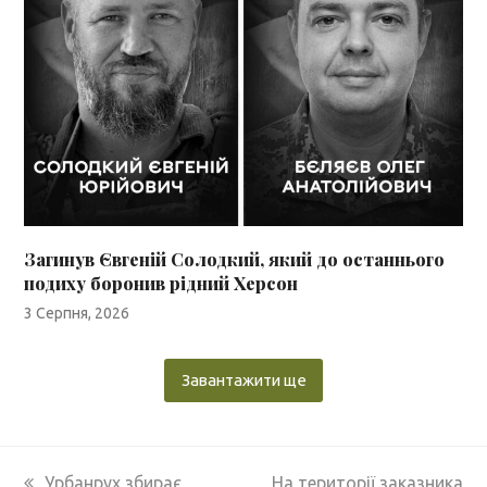
Загинув Євгеній Солодкий, який до останнього
подиху боронив рідний Херсон
3 Серпня, 2026
Завантажити ще
previous
next
Урбанрух збирає
На території заказника