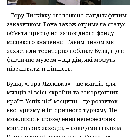
– Гору Лисківку оголошено ландшафтним
заказником. Вона також отримала статус
об’єкта природно-заповідного фонду
місцевого значення! Таким чином ми
захистили територію поблизу Буші, що є
фактично музеєм – від дій, які можуть
нівелювати її цінність.
Буша, «Гора Лисківка» – це магніт для
митців зі всієї України та закордонних
країн. Успіх цієї місцини – це розвиток
екотуризму й історичного туризму. Це
можливість проведення непересічних
мистецьких заходів, – повідомив голова
Вінницької обласної ради В’ячеслав