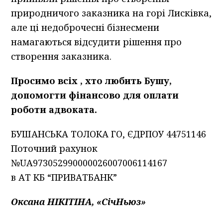
природничого заказника на горі Лисківка,
але ці недоброчесні бізнесмени
намагаються відсудити рішення про
створення заказника.
Просимо всіх , хто любить Бушу,
допомогти фінансово для оплати
роботи адвоката.
БУШАНСЬКА ТОЛОКА ГО, ЄДРПОУ 44751146
Поточний рахунок
№UA973052990000026007006114167
в АТ КБ “ПРИВАТБАНК”
Оксана НІКІТІНА, «СічНьюз»