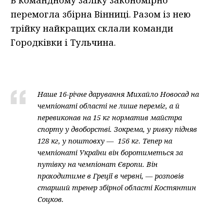
В командному заліку закономірно
перемогла збірна Вінниці. Разом із нею
трійку найкращих склали команди
Городківки і Тульчина.
Наше 16-річне дарування Михайло Новосад на
чемпіонаті області не лише переміг, а й
перевиконав на 15 кг норматив майстра
спорту у двоборстві. Зокрема, у ривку підняв
128 кг, у поштовху — 156 кг. Тепер на
чемпіонаті України він боротиметься за
путівку на чемпіонат Європи. Він
проходитиме в Греції в червні, — розповів
старший тренер збірної області Костянтин
Соцков.