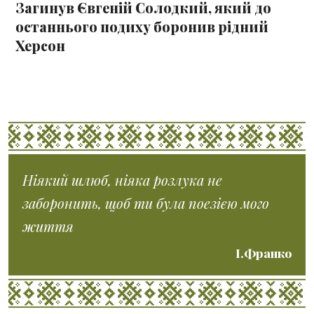
Загинув Євгеній Солодкий, який до
останнього подиху боронив рідний
Херсон
Ніякий шлюб, ніяка розлука не
заборонить, щоб ти була поезією мого
життя
І.Франко