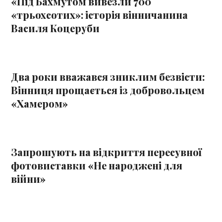
«Під Бахмутом вивезли 700
«трьохсотих»: історія вінничанина
Василя Коцеруби
Два роки вважався зниклим безвісти:
Вінниця прощається із добровольцем
«Хамером»
Запрошують на відкриття пересувної
фотовиставки «Не народжені для
війни»