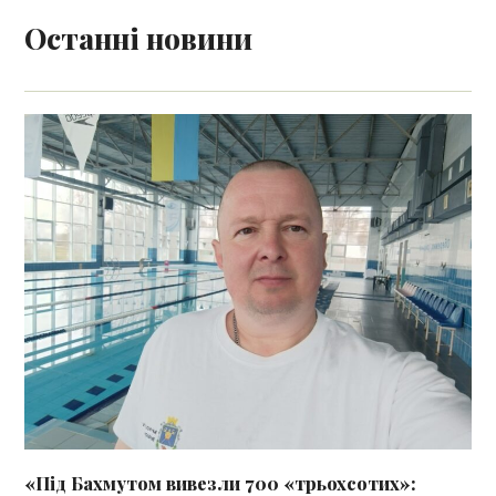
Останні новини
«Під Бахмутом вивезли 700 «трьохсотих»: