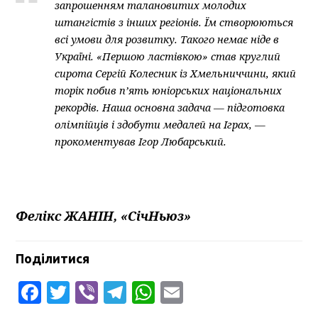
запрошенням талановитих молодих
штангістів з інших регіонів. Їм створюються
всі умови для розвитку. Такого немає ніде в
Україні. «Першою ластівкою» став круглий
сирота Сергій Колесник із Хмельниччини, який
торік побив п’ять юніорських національних
рекордів. Наша основна задача — підготовка
олімпійців і здобути медалей на Іграх, —
прокоментував Ігор Любарський.
Фелікс ЖАНІН, «СічНьюз»
Поділитися
Facebook
Twitter
Viber
Telegram
WhatsApp
Email