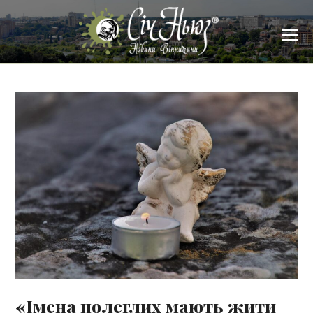
«Імена полеглих мають жити