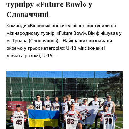
турніру «Future Bowl» у
Словаччині
Команди «Вінницькі вовки» успішно виступили на
міжнародному турнірі «Future Bowl». Він фінішував у
м. Трнава (Словаччина). Найкращих визначали
окремо у трьох категоріях: U-13 мікс (юнаки і
дівчата разом), U-15…