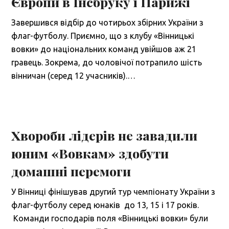
Європи в Інсбруку і Парижі
Завершився відбір до чотирьох збірних України з
флаг-футболу. Приємно, що з клубу «Вінницькі
вовки» до національних команд увійшов аж 21
гравець. Зокрема, до чоловічої потрапило шість
вінничан (серед 12 учасників).…
Хвороби лідерів не завадили
юним «Вовкам» здобути
домашні перемоги
У Вінниці фінішував другий тур чемпіонату України з
флаг-футболу серед юнаків до 13, 15 і 17 років.
Команди господарів поля «Вінницькі вовки» були