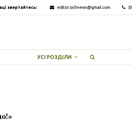
аці звертайтесь:
editor.sichnews@gmail.com
(
УСІ РОЗДІЛИ
но!»