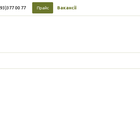
093)377 00 77
Вакансії
Прайс
Підписуйтесь на новини
Facebook
Vimeo
Tumblr
Instagram
Tiktok